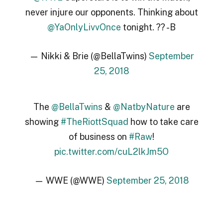
never injure our opponents. Thinking about
@YaOnlyLivvOnce
tonight. ?? -B
— Nikki & Brie (@BellaTwins)
September
25, 2018
The
@BellaTwins
&
@NatbyNature
are
showing
#TheRiottSquad
how to take care
of business on
#Raw
!
pic.twitter.com/cuL2lkJm5O
— WWE (@WWE)
September 25, 2018