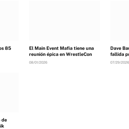
los 85
El Main Event Mafia tiene una
Dave Bau
reunión épica en WrestleCon
fallida
08/01/2026
07/29/2026
 de
ik