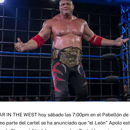
 IN THE WEST hoy sábado las 7:00pm en el Pabellón de 
o parte del cartel se ha anunciado que “el León” Apolo est