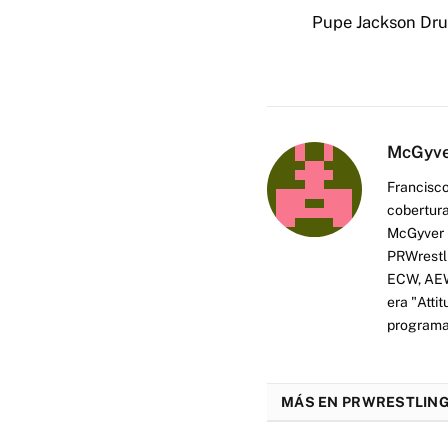
Pupe Jackson Dr
McGyv
Francisco
cobertura
McGyver h
PRWrestli
ECW, AEW 
era "Atti
programas
MÁS EN PRWRESTLING