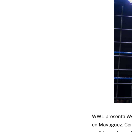
WWL presenta WAR
en Mayagüez.
Com