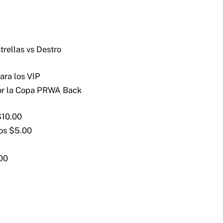
trellas vs Destro
ara los VIP
or la Copa PRWA Back
$10.00
os $5.00
00