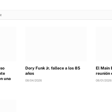
:
eso
Dory Funk Jr. fallece a los 85
El Main 
nte
años
reunión 
en una
08/04/2026
08/01/2026