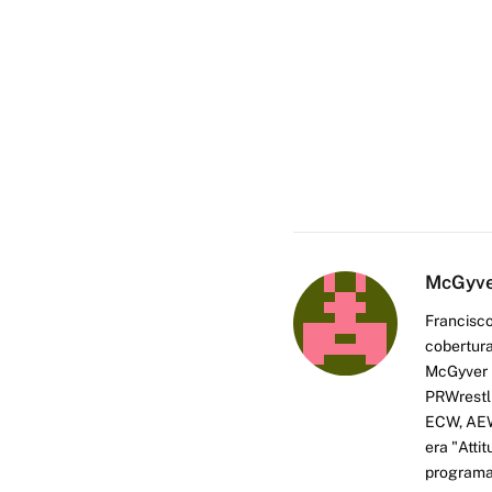
McGyv
Francisco
cobertura
McGyver h
PRWrestli
ECW, AEW 
era "Atti
programas