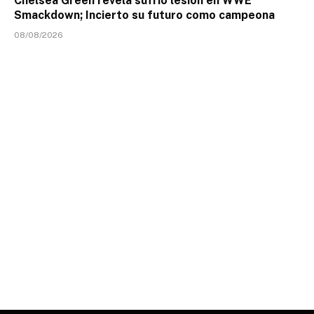
Chelsea Green revela sufrió lesión en WWE
Smackdown; Incierto su futuro como campeona
08/08/2026