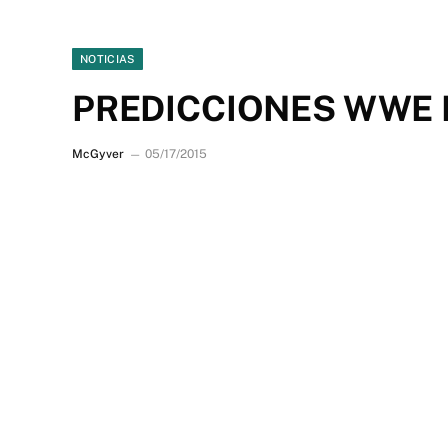
NOTICIAS
PREDICCIONES WWE
McGyver
05/17/2015
McGyver analiza lo que podría estar pasando en el
WWE presenta el evento Payback esta noche a tr
continuación mis predicciones de lo que sucederá
Por el campeonato de la WWE