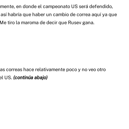
gano el último encuentro pero termino besando el
uí de nuevo.