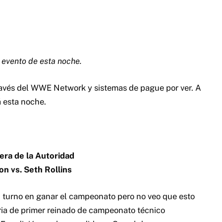
era de la Autoridad
n vs. Seth Rollins
n turno en ganar el campeonato pero no veo que esto
ria de primer reinado de campeonato técnico
. En adición por lo sucedido en Smackdown me parece
e Reigns y Ambrose.
l momento, lo que nos deja a Rollins reteniendo con