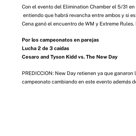
Sheamus vs. Dolph Ziggler
PREDICCION: Lucha que debe ser buena. Ziggler 
trasero de Sheamus por lo que lo veo ganando aq
King Barrett vs. Neville