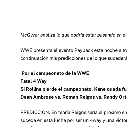
Fatal 4 Way
Si Rollins pierde el campeonato, Kane queda fu
Dean Ambrose vs. Roman Reigns vs. Randy Orto
PREDICCION: En teoría Reigns sería el próximo e
suceda en esta lucha por ser un 4way y una victo
usualmente no sucede en este tipo de encuentro
que esta lucha será un puente para una riña entr
Orton sencillamente no lo veo con la correa por e
Kane envuelto de alguna manera. Rollins gana.
Por el campeonato US
Lucha I Quit
Rusev vs. John Cena