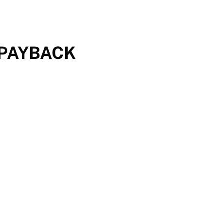
 PAYBACK
 evento de esta noche.
avés del WWE Network y sistemas de pague por ver. A
 esta noche.