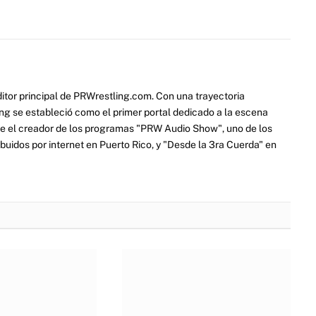
de la WWE gana su
Ex campeón de TNA rumorado
onato; Primera
a unirse a AEW pronto
as su liberación
08/07/2026