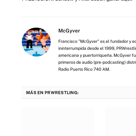
MÁS EN PRWRESTLING:
Resultados AAA Verano de
Ex estrella 
Escandalo Noche 3 – Flammer
primer campe
defiente ante Lady Shani y La
coronación tr
Catalina
08/08/2026
08/09/2026