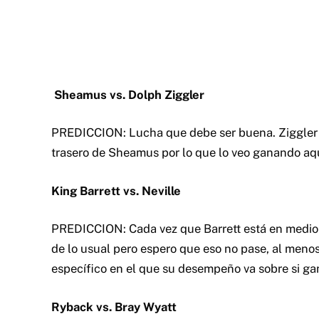
PREDICCION: Cada vez que Barrett está en medio
de lo usual pero espero que eso no pase, al meno
específico en el que su desempeño va sobre si gan
Ryback vs. Bray Wyatt
PREDICCION: Una lucha que nadie vio venir ya qu
derrota ante Undertaker en WM. Al menos la WWE
pasados meses y lo han mentenido semi protegid
peguntarse si el próximo paso es Bray y cuando s
Tamina Snuka y Naomi vs. The Bella Twins
PREDICCION: Snuka y Naomi recién se unieron as
una unidad. Naomi está superando mis expectativa