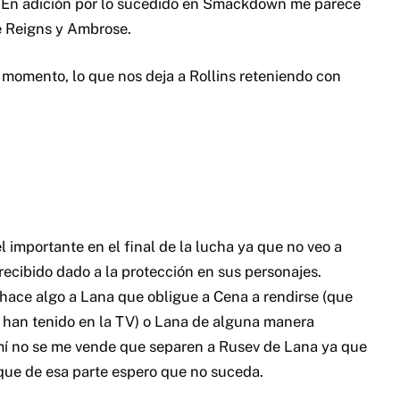
importante en el final de la lucha ya que no veo a
ecibido dado a la protección en sus personajes.
 hace algo a Lana que obligue a Cena a rendirse (que
 han tenido en la TV) o Lana de alguna manera
 mí no se me vende que separen a Rusev de Lana ya que
í que de esa parte espero que no suceda.
n mente, en donde el campeonato US será defendido,
así habría que haber un cambio de correa aquí ya que
e tiro la maroma de decir que Rusev gana.
 correas hace relativamente poco y no veo otro
el US.
(continúa abajo)