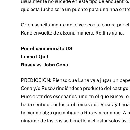
PREDICCION: Pienso que Lana va a jugar un papel 
Cena y/o Rusev rindiéndose producto del castigo r
Puedo ver dos escenarios; uno en el que Rusev le
haría sentido por los problemas que Rusev y Lana
haciendo algo que obligue a Rusev a rendirse. A
ninguno de los dos se beneficia el estar solos as
Con el evento del Elimination Chamber el 5/31 e
entiendo que habrá revancha entre ambos y si es 
Cena ganó el encuentro de WM y Extreme Rules. M
Por los campeonatos en parejas
Lucha 2 de 3 caídas
Cesaro and Tyson Kidd vs. The New Day
PREDICCION: New Day retienen ya que ganaron las
campeonato cambiando en este evento además d