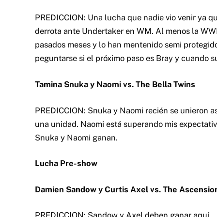
Snuka y Naomi ganan.
Lucha Pre-show
Damien Sandow y Curtis Axel vs. The Ascensio
PREDICCION: Sandow y Axel deben ganar aquí.
McGyver
Francisco "McGyver" es el fundador y ed
ininterrumpida desde el 1999, PRWrestli
americana y puertorriqueña. McGyver fu
primeros de audio (pre-podcasting) distr
Radio Puerto Rico 740 AM.