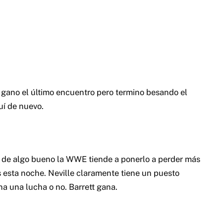
 de algo bueno la WWE tiende a ponerlo a perder más
s esta noche. Neville claramente tiene un puesto
a una lucha o no. Barrett gana.
e esperaba que Wyatt regresara en grande tras su
 ha hecho un trabajo decente con Ryback en los
o. Con Harper y Rowan reuniéndose hay que
ucederá. Wyatt gana.
í que es necesario que se sigan estableciendo como
s como ruda lo que ha sido tremendo para la división.