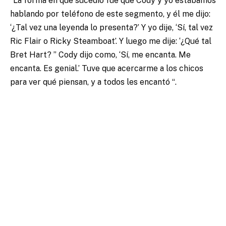
“La forma en que sucedió fue que Cody y yo estábamos
hablando por teléfono de este segmento, y él me dijo:
‘¿Tal vez una leyenda lo presenta?’ Y yo dije, ‘Sí, tal vez
Ric Flair o Ricky Steamboat’. Y luego me dije: ‘¿Qué tal
Bret Hart? ” Cody dijo como, ‘Sí, me encanta. Me
encanta. Es genial.’ Tuve que acercarme a los chicos
para ver qué piensan, y a todos les encantó “.