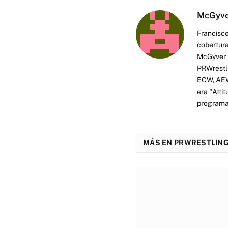
McGyv
Francisco
cobertura
McGyver h
PRWrestli
ECW, AEW 
era "Atti
programas
MÁS EN PRWRESTLING