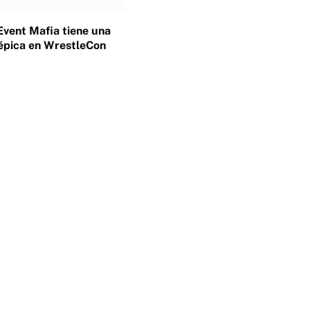
Event Mafia tiene una
épica en WrestleCon