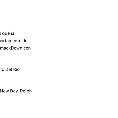
 que si
epartamento de
 SmackDown con
o Del Rio,
 New Day, Dolph