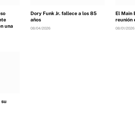
eso
Dory Funk Jr. fallece a los 85
El Main 
nte
años
reunión 
en una
08/04/2026
08/01/2026
 su