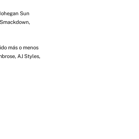
 Mohegan Sun
de Smackdown,
dido más o menos
brose, AJ Styles,