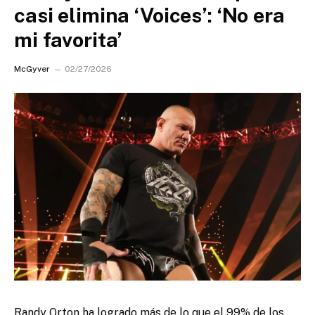
casi elimina ‘Voices’: ‘No era
mi favorita’
McGyver
02/27/2026
Randy Orton ha logrado más de lo que el 99% de los