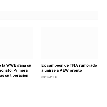
de la WWE gana su
Ex campeón de TNA rumorado
onato; Primera
a unirse a AEW pronto
as su liberación
08/07/2026