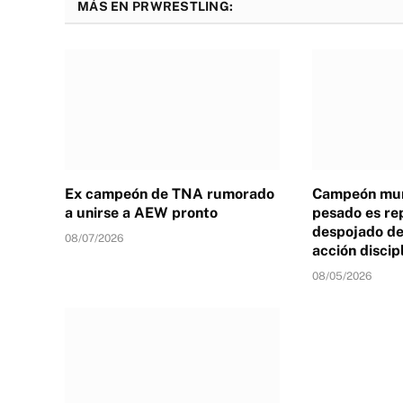
MÁS EN PRWRESTLING:
Ex campeón de TNA rumorado
Campeón mun
a unirse a AEW pronto
pesado es re
despojado de 
08/07/2026
acción discip
08/05/2026