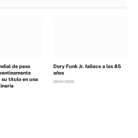
dial de peso
Dory Funk Jr. fallece a los 85
pentinamente
años
su título en una
08/04/2026
linaria