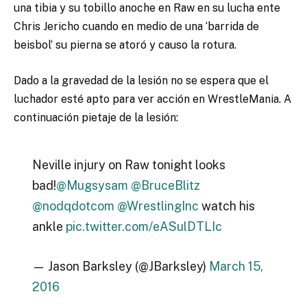
una tibia y su tobillo anoche en Raw en su lucha ente
Chris Jericho cuando en medio de una ‘barrida de
beisbol’ su pierna se atoró y causo la rotura.
Dado a la gravedad de la lesión no se espera que el
luchador esté apto para ver acción en WrestleMania. A
continuación pietaje de la lesión:
Neville injury on Raw tonight looks
bad!
@Mugsysam
@BruceBlitz
@nodqdotcom
@WrestlingInc
watch his
ankle
pic.twitter.com/eASulDTLIc
— Jason Barksley (@JBarksley)
March 15,
2016