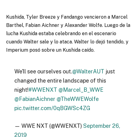
Kushida, Tyler Breeze y Fandango vencieron a Marcel
Barthel, Fabian Aichner y Alexander Wolfe. Luego de la
lucha Kushida estaba celebrando en el escenario
cuando Walter sale y lo ataca. Walter lo dejó tendido, y
Imperium posó sobre un Kushida caído.
We'll see ourselves out.
@WalterAUT
just
changed the entire landscape of this
night!
#WWENXT
@Marcel_B_WWE
@FabianAichner
@TheWWEWolfe
pic.twitter.com/0qBGWSc4ZG
— WWE NXT (@WWENXT)
September 26,
2019