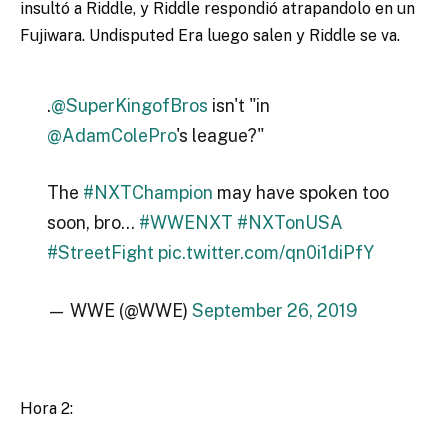
insultó a Riddle, y Riddle respondió atrapandolo en un
Fujiwara. Undisputed Era luego salen y Riddle se va.
.
@SuperKingofBros
isn't "in
@AdamColePro
's league?"
The
#NXTChampion
may have spoken too
soon, bro…
#WWENXT
#NXTonUSA
#StreetFight
pic.twitter.com/qn0i1diPfY
— WWE (@WWE)
September 26, 2019
Hora 2: