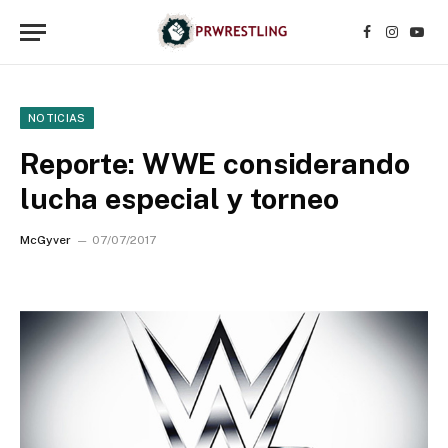
Facebook
Instagr
YouT
NOTICIAS
Reporte: WWE considerando
lucha especial y torneo
McGyver
07/07/2017