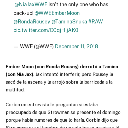
.
@NiaJaxWWE
isn’t the only one who has
back-up!
@WWEEmberMoon
@RondaRousey
@TaminaSnuka
#RAW
pic.twitter.com/CCqjHIjAK0
— WWE (@WWE)
December 11, 2018
Ember Moon (con Ronda Rousey) derrotó a Tamina
(con Nia Jax)
. Jax intentó interferir, pero Rousey la
sacó de la escena y la arrojó sobre la barricada a la
multitud.
Corbin en entrevista le preguntan si estaba
preocupado de que Strowman se presente el domingo
porque había rumores de que lo haría. Corbin dijo que
Strowman era el hombre de un solo brazo gracias a él