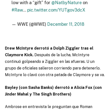
low with a “gift” for
@NatbyNature
on
#Raw
…
pic.twitter.com/YUTgov3dcX
— WWE (@WWE)
December 11, 2018
Drew McIntyre derrotó a Dolph Ziggler tras el
Claymore Kick.
Después de la lucha, McIntyre
continuó golpeando a Ziggler en las afueras. U un
grupo de oficiales salieron corriendo para detenerlo.
McIntyre lo clavó con otra patada de Claymore y se va.
Bayley (con Sasha Banks) derrotó a Alicia Fox (con
Jinder Mahal y The Singh Brothers)
Ambrose en entrevista le preguntan que Roman