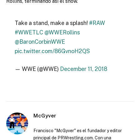
Rollins, terminando asi el show.
Take a stand, make a splash!
#RAW
#WWETLC
@WWERollins
@BaronCorbinWWE
pic.twitter.com/86GvnoH2QS
— WWE (@WWE)
December 11, 2018
McGyver
Francisco "McGyver" es el fundador y editor
principal de PRWrestling.com. Con una