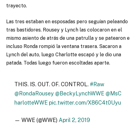
trayecto.
Las tres estaban en esposadas pero seguían peleando
tras bastidores. Rousey y Lynch las colocaron en el
mismo asiento de atrás de una patrulla y se patearon e
incluso Ronda rompió la ventana trasera. Sacaron a
Lynch del auto, luego Charlotte escapó y le dio una
patada. Todas luego fueron escoltadas aparte.
THIS. IS. OUT. OF. CONTROL.
#Raw
@RondaRousey
@BeckyLynchWWE
@MsC
harlotteWWE
pic.twitter.com/X86C4t0Uyu
— WWE (@WWE)
April 2, 2019