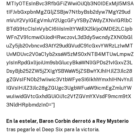
MTIyOTEsInBvc3RfbGFiZWwiOiJQb3N0IDExMjI5MSA
tIFJvbGxpbnMgZGljZSBjw7NtbyBsb2dyw7MgY29ud
mVuY2VyIGEgVmluY2UgcGFyYSByZWdyZXNvIGRlbC
BTdG9tcCIsInVybCI6IiIsImltYWdlX2lkIjo0MDE2LCJpb
WFnZV91cmwiOiJodHRwczovL3d3dy5wcndyZXN0bGl
uZy5jb20vbncvd3AtY29udGVudC91cGxvYWRzLzIwMT
UvMDUvc2V0aC1yb2xsaW5zMS0xNTB4MTUwLmpwZ
yIsInRpdGxlIjoiUm9sbGlucyBkaWNlIGPDs21vIGxvZ3L
DsyBjb252ZW5jZXIgYSBWaW5jZSBwYXJhIHJlZ3Jlc28
gZGVsIFN0b21wIiwic3VtbWFyeSI6IkhhYmxhIHNvYnJl
IGVsIHJlZ3Jlc28gZGUgc3UgbWFuaW9icmEgZmluYW
wuIiwidGVtcGxhdGUiOiJ1c2VfZGVmYXVsdF9mcm9tX
3NldHRpbmdzIn0=”]
En la estelar, Baron Corbin derrotó a Rey Mysterio
tras pegarle el Deep Six para la victoria.