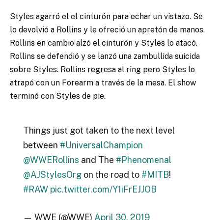
Styles agarró el el cinturón para echar un vistazo. Se
lo devolvió a Rollins y le ofreció un apretón de manos.
Rollins en cambio alzó el cinturón y Styles lo atacó.
Rollins se defendió y se lanzó una zambullida suicida
sobre Styles. Rollins regresa al ring pero Styles lo
atrapó con un Forearm a través de la mesa. El show
terminó con Styles de pie.
Things just got taken to the next level
between
#UniversalChampion
@WWERollins
and The
#Phenomenal
@AJStylesOrg
on the road to
#MITB
!
#RAW
pic.twitter.com/Y1iFrEJJOB
— WWE (@WWE)
April 30, 2019