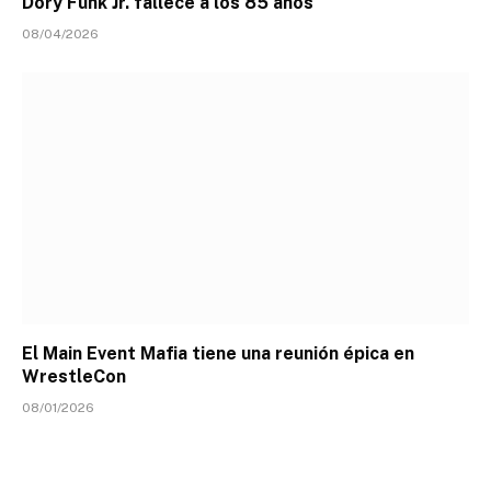
Dory Funk Jr. fallece a los 85 años
08/04/2026
El Main Event Mafia tiene una reunión épica en
WrestleCon
08/01/2026