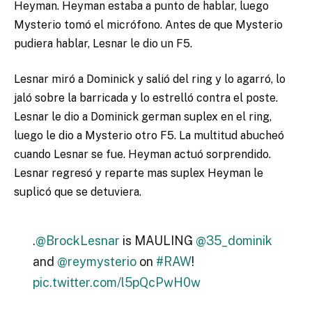
Heyman. Heyman estaba a punto de hablar, luego
Mysterio tomó el micrófono. Antes de que Mysterio
pudiera hablar, Lesnar le dio un F5.
Lesnar miró a Dominick y salió del ring y lo agarró, lo
jaló sobre la barricada y lo estrelló contra el poste.
Lesnar le dio a Dominick german suplex en el ring,
luego le dio a Mysterio otro F5. La multitud abucheó
cuando Lesnar se fue. Heyman actuó sorprendido.
Lesnar regresó y reparte mas suplex Heyman le
suplicó que se detuviera.
.
@BrockLesnar
is MAULING
@35_dominik
and
@reymysterio
on
#RAW
!
pic.twitter.com/l5pQcPwH0w