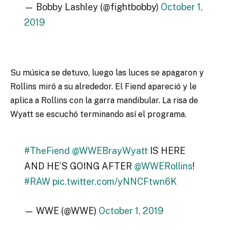
— Bobby Lashley (@fightbobby)
October 1,
2019
Su música se detuvo, luego las luces se apagaron y
Rollins miró a su alrededor. El Fiend apareció y le
aplica a Rollins con la garra mandibular. La risa de
Wyatt se escuchó terminando así el programa.
#TheFiend
@WWEBrayWyatt
IS HERE
AND HE’S GOING AFTER
@WWERollins
!
#RAW
pic.twitter.com/yNNCFtwn6K
— WWE (@WWE)
October 1, 2019