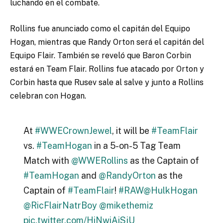
luchando en el combate.
Rollins fue anunciado como el capitán del Equipo
Hogan, mientras que Randy Orton será el capitán del
Equipo Flair. También se reveló que Baron Corbin
estará en Team Flair. Rollins fue atacado por Orton y
Corbin hasta que Rusev sale al salve y junto a Rollins
celebran con Hogan.
At
#WWECrownJewel
, it will be
#TeamFlair
vs.
#TeamHogan
in a 5-on-5 Tag Team
Match with
@WWERollins
as the Captain of
#TeamHogan
and
@RandyOrton
as the
Captain of
#TeamFlair
!
#RAW
@HulkHogan
@RicFlairNatrBoy
@mikethemiz
pic.twitter.com/HiNwiAiSjU