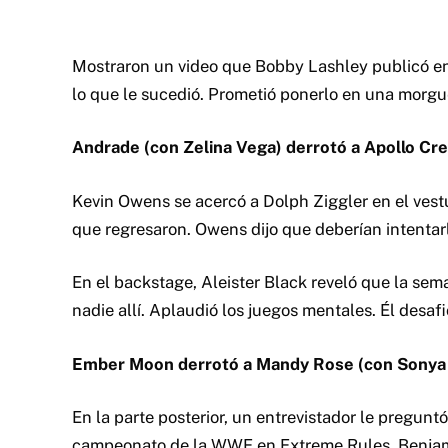
Mostraron un video que Bobby Lashley publicó en
lo que le sucedió. Prometió ponerlo en una morgu
Andrade (con Zelina Vega) derrotó a Apollo Cr
Kevin Owens se acercó a Dolph Ziggler en el vest
que regresaron. Owens dijo que deberían intentarlo
En el backstage, Aleister Black reveló que la se
nadie allí. Aplaudió los juegos mentales. Él desaf
Ember Moon derrotó a Mandy Rose (con Sonya 
En la parte posterior, un entrevistador le pregunt
campeonato de la WWE en Extreme Rules. Benjamín