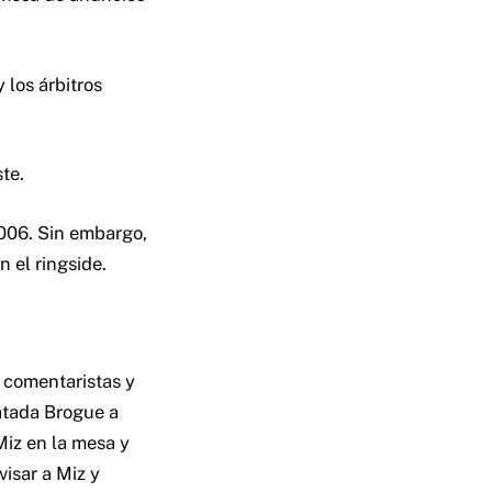
 los árbitros
ste.
2006. Sin embargo,
 el ringside.
 comentaristas y
atada Brogue a
iz en la mesa y
isar a Miz y