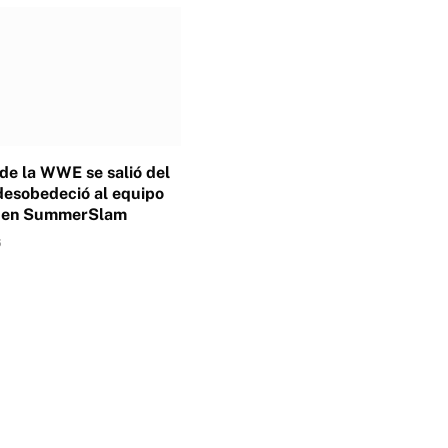
 de la WWE se salió del
desobedeció al equipo
o en SummerSlam
6