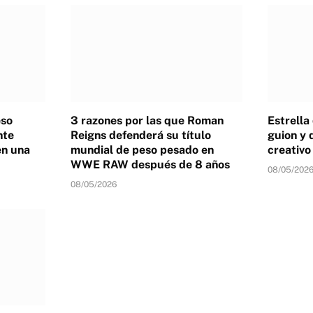
eso
3 razones por las que Roman
Estrella
nte
Reigns defenderá su título
guion y 
en una
mundial de peso pesado en
creativ
WWE RAW después de 8 años
08/05/202
08/05/2026