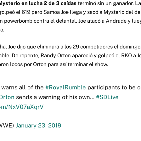
ysterio en lucha 2 de 3 caídas
terminó sin un ganador. La
olpeó el 619 pero Samoa Joe llega y sacó a Mysterio del de
n powerbomb contra el delantal. Joe atacó a Andrade y lueg
o.
ha, Joe dijo que eliminará a los 29 competidores el domingo
mble. De repente, Randy Orton apareció y golpeó el RKO a Jo
eron locos por Orton para así terminar el show.
warns all of the
#RoyalRumble
participants to be o
Orton
sends a warning of his own…
#SDLive
.com/NxV07aXqrV
WWE)
January 23, 2019