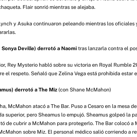
chaqueta. Flair sonrió mientras se alejaba.
Lynch y Asuka continuaron peleando mientras los oficiales y
rarlas.
Sonya Deville) derrotó a Naomi
tras lanzarla contra el po
rior, Rey Mysterio habló sobre su victoria en Royal Rumble 
e el respeto. Señaló que Zelina Vega está prohibida estar en
mus) derrotó a The Miz
(con Shane McMahon)
ha, McMahon atacó a The Bar. Puso a Cesaro en la mesa de
rda superior, pero Sheamus lo empujó. Sheamus golpeó la p
ó de cubrir a McMahon para protegerlo. The Bar colocó a M
McMahon sobre Miz. El personal médico salió corriendo a rev