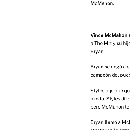
McMahon.
Vince McMahon sal
a The Miz y su hi
Bryan.
Bryan se negó a en
campeón del puebl
Styles dijo que qu
miedo. Styles dijo
pero McMahon lo in
Bryan llamó a McM