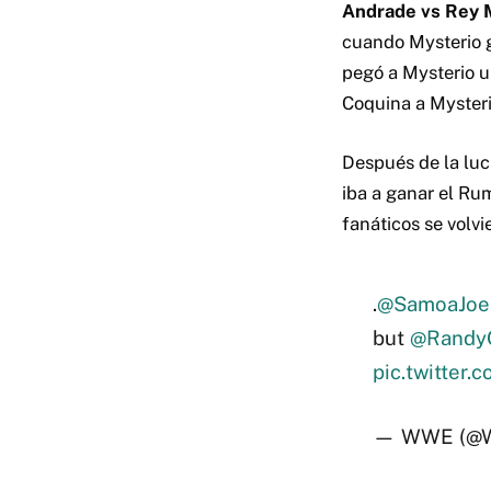
Andrade vs Rey M
cuando Mysterio g
pegó a Mysterio u
Coquina a Mysteri
Después de la luc
iba a ganar el Ru
fanáticos se volvi
.
@SamoaJoe
but
@Randy
pic.twitter
— WWE (@