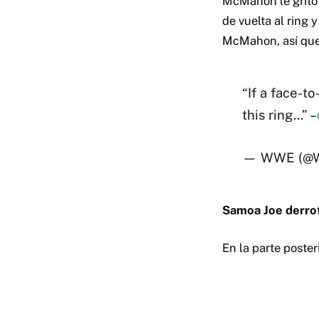
McMahon le gritó a
de vuelta al ring
McMahon, así que 
“If a face-t
this ring…” –
— WWE (@
Samoa Joe derrot
En la parte poste