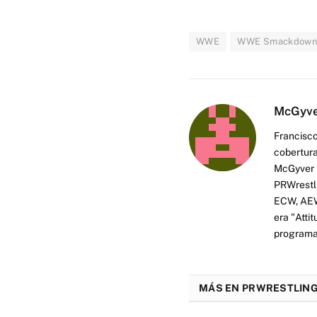
WWE
WWE Smackdow
McGyv
Francisco
cobertura
McGyver h
PRWrestli
ECW, AEW 
era "Atti
programas
MÁS EN PRWRESTLING