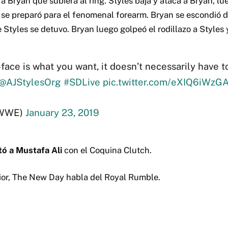
 Bryan que subiera al ring. Styles baja y ataca a Bryan, lu
 y se preparó para el fenomenal forearm. Bryan se escondió 
Styles se detuvo. Bryan luego golpeó el rodillazo a Styles 
o-face is what you want, it doesn’t necessarily have 
@AJStylesOrg
#SDLive
pic.twitter.com/eXIQ6iWzG
WWE)
January 23, 2019
ó a Mustafa Ali
con el Coquina Clutch.
rior, The New Day habla del Royal Rumble.