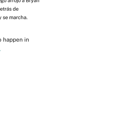
ego arrojó a Bryan
detrás de
y se marcha.
to happen in
A