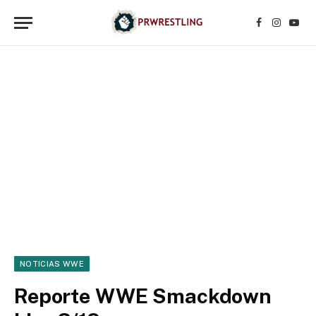
Facebook
Instagr
YouT
NOTICIAS WWE
Reporte WWE Smackdown