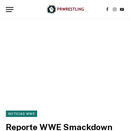
Facebook
Instagr
YouT
NOTICIAS WWE
Reporte WWE Smackdown