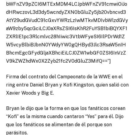
bWFnZV9pZCI6MTExMDM4LCJpbWFnZV91cmwiOiJo
dHRwczovL3d3dy5wcndyZXN0bGluZy5jb20vbncvd3
AtY29udGVudC91cGxvYWRzLzIwMTkvMDIvbWlzdGVy
aW9zby5qcGciLCJ0aXRsZSI6IsKhR2FuYSB1biBQYXF1
ZXRlIE1pc3Rlcmlvc28hIiwic3VtbWFyeSI6IlPDrWd1Z
W5vcyBlbiBJbnN0YWdyYW0gQHByd3Jlc3RsaW5nIH
BhcmEgcGFydGljaXBhciEiLCJ0ZW1wbGF0ZSI6InVzZ
V9kZWZhdWx0X2Zyb21fc2V0dGluZ3MifQ==”]
Firma del contrato del Campeonato de la WWE en el
ring entre Daniel Bryan y Kofi Kingston, quien salió con
Xavier Woods y Big E.
Bryan le dijo que la forma en que los fanáticos corean
“Kofi” es la misma cuando cantaron “Yes” para él. Dijo
que los fanáticos se alimentan de él porque son
parásitos.