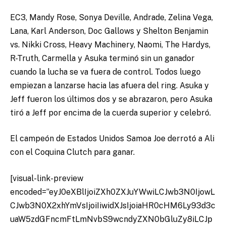
EC3, Mandy Rose, Sonya Deville, Andrade, Zelina Vega,
Lana, Karl Anderson, Doc Gallows y Shelton Benjamin
vs. Nikki Cross, Heavy Machinery, Naomi, The Hardys,
R-Truth, Carmella y Asuka terminó sin un ganador
cuando la lucha se va fuera de control. Todos luego
empiezan a lanzarse hacia las afuera del ring. Asuka y
Jeff fueron los últimos dos y se abrazaron, pero Asuka
tiró a Jeff por encima de la cuerda superior y celebró.
El campeón de Estados Unidos Samoa Joe derrotó a Ali
con el Coquina Clutch para ganar.
[visual-link-preview
encoded=”eyJ0eXBlIjoiZXh0ZXJuYWwiLCJwb3N0IjowL
CJwb3N0X2xhYmVsIjoiIiwidXJsIjoiaHR0cHM6Ly93d3c
uaW5zdGFncmFtLmNvbS9wcndyZXN0bGluZy8iLCJp