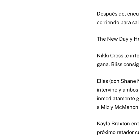
Después del encu
corriendo para sal
The New Day y He
Nikki Cross le in
gana, Bliss consi
Elias (con Shane 
intervino y ambos
inmediatamente go
a Miz y McMahon g
Kayla Braxton ent
próximo retador c