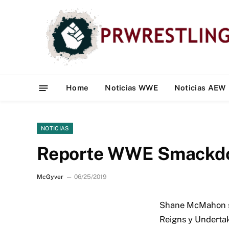
Home
Noticias WWE
Noticias AEW
NOTICIAS
Reporte WWE Smackdo
McGyver
06/25/2019
Shane McMahon se
Reigns y Undertak