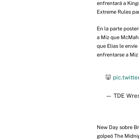
enfrentará a King
Extreme Rules par
En la parte poster
a Miz que McMaho
que Elias le enví
enfrentarse a Miz 
🐷
pic.twitt
— TDE Wrest
New Day sobre Bry
golpeó The Midnig