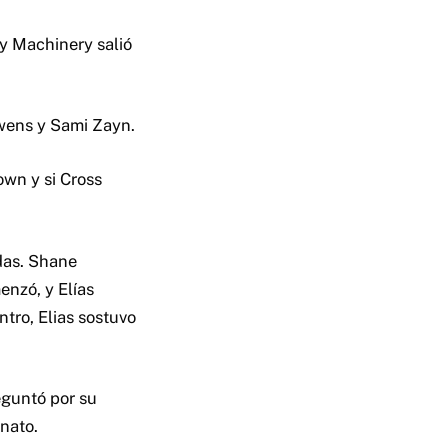
y Machinery salió
wens y Sami Zayn.
own y si Cross
das. Shane
enzó, y Elías
tro, Elias sostuvo
eguntó por su
nato.