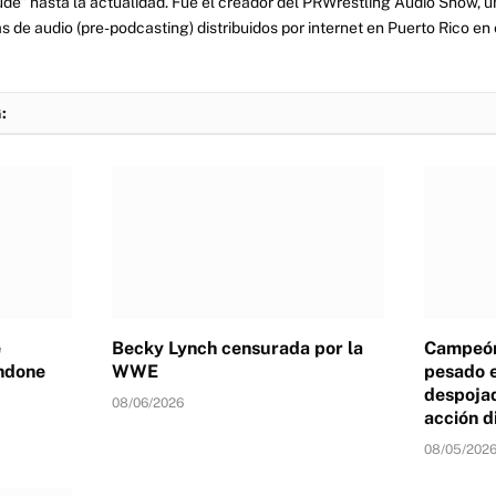
tude" hasta la actualidad. Fue el creador del PRWrestling Audio Show, u
 de audio (pre-podcasting) distribuidos por internet en Puerto Rico en 
:
e
Becky Lynch censurada por la
Campeón
ndone
WWE
pesado 
despojad
08/06/2026
acción d
08/05/202