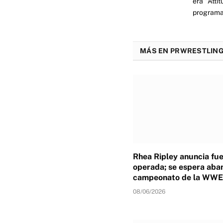
era "Atti
programas
MÁS EN PRWRESTLING
Rhea Ripley anuncia fu
operada; se espera aba
campeonato de la WWE
08/06/2026