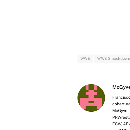
WWE
WWE Smackdow
McGyv
Francisco
cobertura
McGyver h
PRWrestli
ECW, AEW 