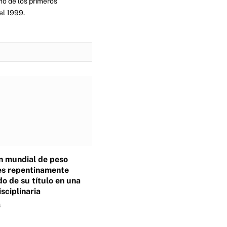
no de los primeros
el 1999.
 mundial de peso
es repentinamente
o de su título en una
isciplinaria
6