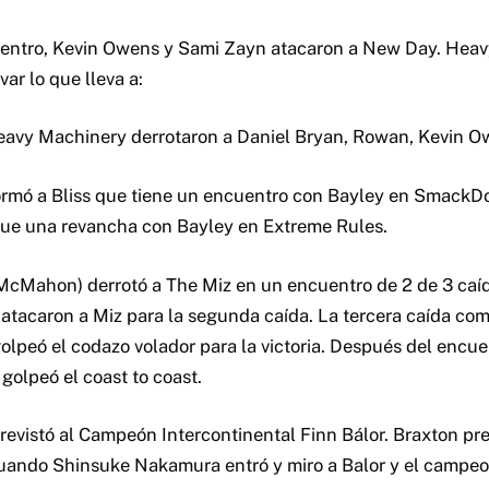
entro, Kevin Owens y Sami Zayn atacaron a New Day. Heav
var lo que lleva a:
avy Machinery derrotaron a Daniel Bryan, Rowan, Kevin O
formó a Bliss que tiene un encuentro con Bayley en SmackD
gue una revancha con Bayley en Extreme Rules.
McMahon) derrotó a The Miz en un encuentro de 2 de 3 caí
 atacaron a Miz para la segunda caída. La tercera caída com
lpeó el codazo volador para la victoria. Después del encuen
olpeó el coast to coast.
revistó al Campeón Intercontinental Finn Bálor. Braxton pr
uando Shinsuke Nakamura entró y miro a Balor y el campeo