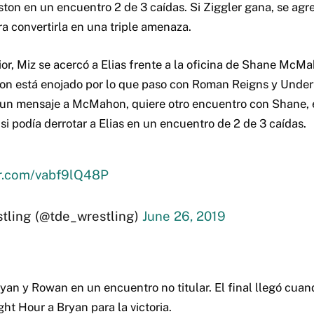
ston en un encuentro 2 de 3 caídas. Si Ziggler gana, se agr
a convertirla en una triple amenaza.
ior, Miz se acercó a Elias frente a la oficina de Shane McMah
n está enojado por lo que paso con Roman Reigns y Undert
e un mensaje a McMahon, quiere otro encuentro con Shane, 
si podía derrotar a Elias en un encuentro de 2 de 3 caídas.
er.com/vabf9lQ48P
ling (@tde_wrestling)
June 26, 2019
an y Rowan en un encuentro no titular. El final llegó cu
ht Hour a Bryan para la victoria.