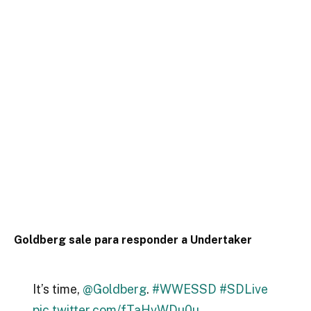
Goldberg sale para responder a Undertaker
It’s time,
@Goldberg
.
#WWESSD
#SDLive
pic.twitter.com/fTaHvWDu0u