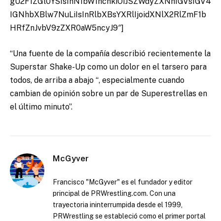
gU2F1ZGl0YSIsInN1bW1hcnkiOiJSZWdyZXNhIGVsIGV4
IGNhbXBlw7NuLiIsInRlbXBsYXRlIjoidXNlX2RlZmF1b
HRfZnJvbV9zZXR0aW5ncyJ9″]
“Una fuente de la compañía describió recientemente la
Superstar Shake-Up como un dolor en el tarsero para
todos, de arriba a abajo “, especialmente cuando
cambian de opinión sobre un par de Superestrellas en
el último minuto”.
McGyver
Francisco "McGyver" es el fundador y editor
principal de PRWrestling.com. Con una
trayectoria ininterrumpida desde el 1999,
PRWrestling se estableció como el primer portal