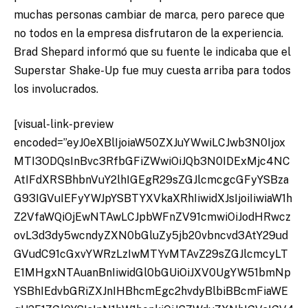
muchas personas cambiar de marca, pero parece que
no todos en la empresa disfrutaron de la experiencia.
Brad Shepard informó que su fuente le indicaba que el
Superstar Shake-Up fue muy cuesta arriba para todos
los involucrados.
[visual-link-preview
encoded=”eyJ0eXBlIjoiaW50ZXJuYWwiLCJwb3N0Ijox
MTI3ODQsInBvc3RfbGFiZWwiOiJQb3N0IDExMjc4NC
AtIFdXRSBhbnVuY2lhIGEgR29sZGJlcmcgcGFyYSBza
G93IGVuIEFyYWJpYSBTYXVkaXRhIiwidXJsIjoiIiwiaW1h
Z2VfaWQiOjEwNTAwLCJpbWFnZV91cmwiOiJodHRwcz
ovL3d3dy5wcndyZXN0bGluZy5jb20vbncvd3AtY29ud
GVudC91cGxvYWRzLzIwMTYvMTAvZ29sZGJlcmcyLT
E1MHgxNTAuanBnIiwidGl0bGUiOiJXV0UgYW51bmNp
YSBhIEdvbGRiZXJnIHBhcmEgc2hvdyBlbiBBcmFiaWE