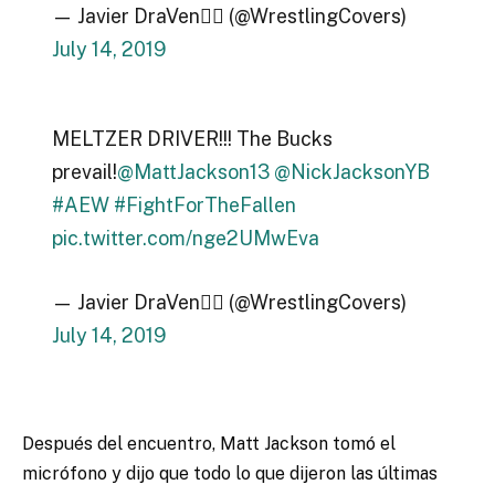
— Javier DraVen🏴‍☠️ (@WrestlingCovers)
July 14, 2019
MELTZER DRIVER!!! The Bucks
prevail!
@MattJackson13
@NickJacksonYB
#AEW
#FightForTheFallen
pic.twitter.com/nge2UMwEva
— Javier DraVen🏴‍☠️ (@WrestlingCovers)
July 14, 2019
Después del encuentro, Matt Jackson tomó el
micrófono y dijo que todo lo que dijeron las últimas