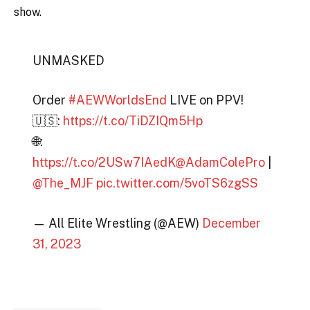
show.
UNMASKED
Order
#AEWWorldsEnd
LIVE on PPV!
🇺🇸:
https://t.co/TiDZIQm5Hp
🌐:
https://t.co/2USw7IAedK
@AdamColePro
|
@The_MJF
pic.twitter.com/5voTS6zgSS
— All Elite Wrestling (@AEW)
December
31, 2023