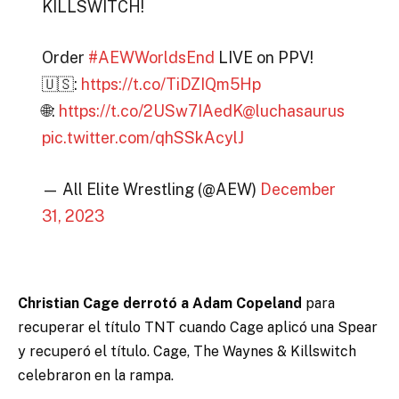
KILLSWITCH!
Order
#AEWWorldsEnd
LIVE on PPV!
🇺🇸:
https://t.co/TiDZIQm5Hp
🌐:
https://t.co/2USw7IAedK
@luchasaurus
pic.twitter.com/qhSSkAcylJ
— All Elite Wrestling (@AEW)
December
31, 2023
Christian Cage derrotó a Adam Copeland
para
recuperar el título TNT cuando Cage aplicó una Spear
y recuperó el título. Cage, The Waynes & Killswitch
celebraron en la rampa.