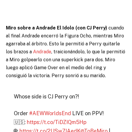
Miro sobre a Andrade El Idolo (con CJ Perry)
cuando
al final Andrade encerró la Figura Ocho, mientras Miro
agarraba al árbitro. Esto le permitió a Perry quitarle
los brazos a
Andrade
, traicionándolo, lo que le permitió
a Miro golpearlo con una superkick para dos. Miro
luego aplicó Game Over en el medio del ring y
consiguió la victoria. Perry sonrió a su marido.
Whose side is CJ Perry on?!
Order
#AEWWorldsEnd
LIVE on PPV!
🇺🇸:
https://t.co/TiDZIQm5Hp
🌐:
https://t.co/2USw7IAedK
@ToBeMiro
|