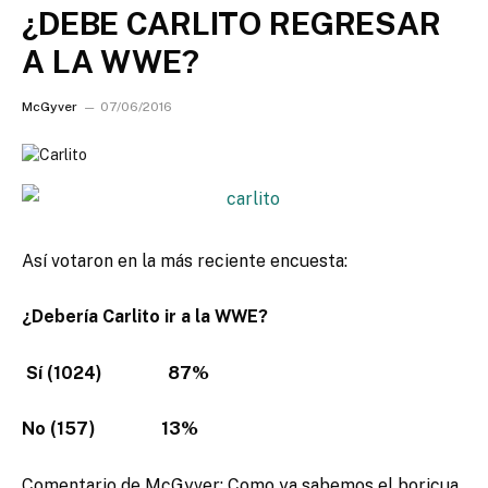
¿DEBE CARLITO REGRESAR
A LA WWE?
McGyver
07/06/2016
Así votaron en la más reciente encuesta:
¿Debería Carlito ir a la WWE?
Sí (1024) 87%
No (157) 13%
Comentario de McGyver
: Como ya sabemos el boricua