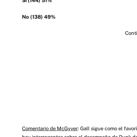
Sí (144) 51%
No (138) 49%
Cont
Comentario de McGyver
: Gall sigue como el favo
hay interrogantes sobre el desempeño de Punk de