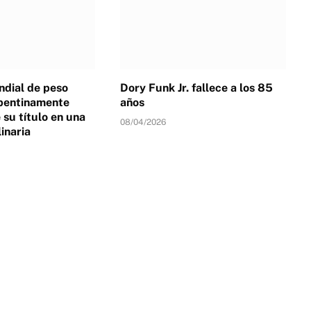
dial de peso
Dory Funk Jr. fallece a los 85
pentinamente
años
su título en una
08/04/2026
linaria