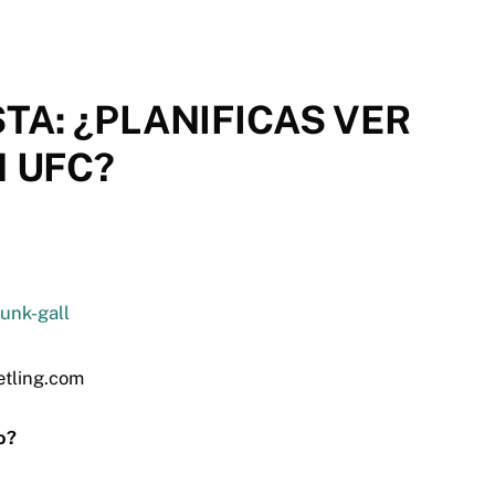
A: ¿PLANIFICAS VER
N UFC?
etling.com
do?