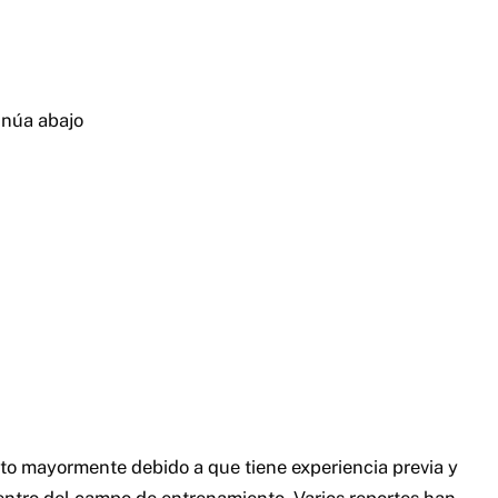
inúa abajo
rito mayormente debido a que tiene experiencia previa y
ntro del campo de entrenamiento. Varios reportes han