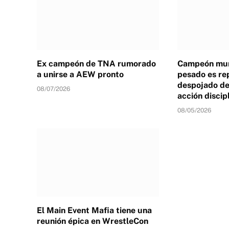
Ex campeón de TNA rumorado
Campeón mun
a unirse a AEW pronto
pesado es re
despojado de 
08/07/2026
acción discip
08/05/2026
El Main Event Mafia tiene una
reunión épica en WrestleCon