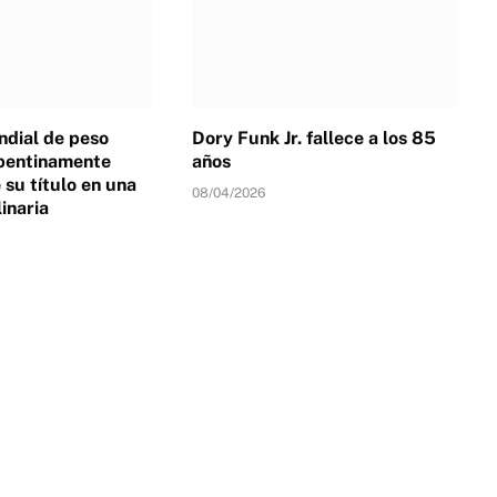
dial de peso
Dory Funk Jr. fallece a los 85
pentinamente
años
su título en una
08/04/2026
linaria