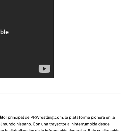
itor principal de PRWrestling.com, la plataforma pionera en la
 el mundo hispano. Con una trayectoria ininterrumpida desde
 la digitalización de la información deportiva. Bajo su dirección,