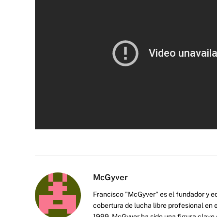
McGyver
Francisco "McGyver" es el fundador y ed
cobertura de lucha libre profesional en
1999, McGyver ha sido una figura clave en