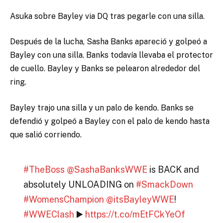
Asuka sobre Bayley via DQ tras pegarle con una silla.
Después de la lucha, Sasha Banks apareció y golpeó a
Bayley con una silla. Banks todavía llevaba el protector
de cuello. Bayley y Banks se pelearon alrededor del
ring.
Bayley trajo una silla y un palo de kendo. Banks se
defendió y golpeó a Bayley con el palo de kendo hasta
que salió corriendo.
#TheBoss
@SashaBanksWWE
is BACK and
absolutely UNLOADING on
#SmackDown
#WomensChampion
@itsBayleyWWE
!
#WWEClash
▶️
https://t.co/mEtFCkYeOf