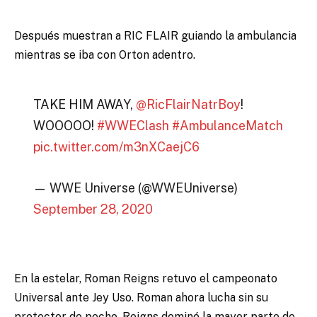
Después muestran a RIC FLAIR guiando la ambulancia
mientras se iba con Orton adentro.
TAKE HIM AWAY,
@RicFlairNatrBoy
!
WOOOOO!
#WWEClash
#AmbulanceMatch
pic.twitter.com/m3nXCaejC6
— WWE Universe (@WWEUniverse)
September 28, 2020
En la estelar, Roman Reigns retuvo el campeonato
Universal ante Jey Uso. Roman ahora lucha sin su
protector de pecho. Reigns dominó la mayor parte de