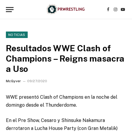
Facebook
Instagr
YouT
NOTICIAS
Resultados WWE Clash of
Champions – Reigns masacra
a Uso
McGyver
09/27/2020
WWE presentó Clash of Champions en la noche del
domingo desde el Thunderdome.
En el Pre Show, Cesaro y Shinsuke Nakamura
derrotaron a Lucha House Party (con Gran Metalik)