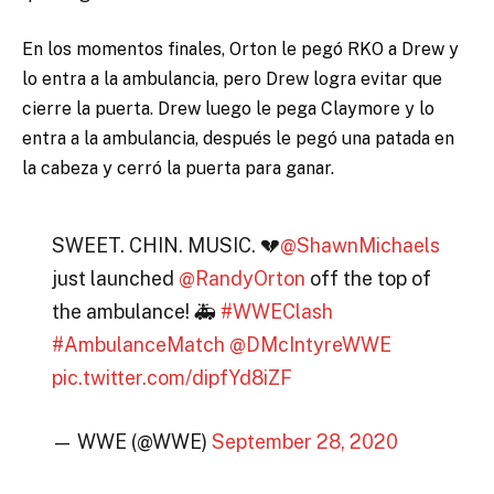
En los momentos finales, Orton le pegó RKO a Drew y
lo entra a la ambulancia, pero Drew logra evitar que
cierre la puerta. Drew luego le pega Claymore y lo
entra a la ambulancia, después le pegó una patada en
la cabeza y cerró la puerta para ganar.
SWEET. CHIN. MUSIC. 💔
@ShawnMichaels
just launched
@RandyOrton
off the top of
the ambulance! 🚑
#WWEClash
#AmbulanceMatch
@DMcIntyreWWE
pic.twitter.com/dipfYd8iZF
— WWE (@WWE)
September 28, 2020