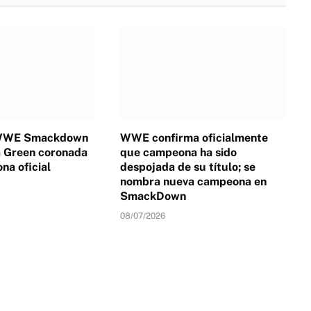
 WWE Smackdown
WWE confirma oficialmente
a Green coronada
que campeona ha sido
a oficial
despojada de su título; se
nombra nueva campeona en
SmackDown
08/07/2026