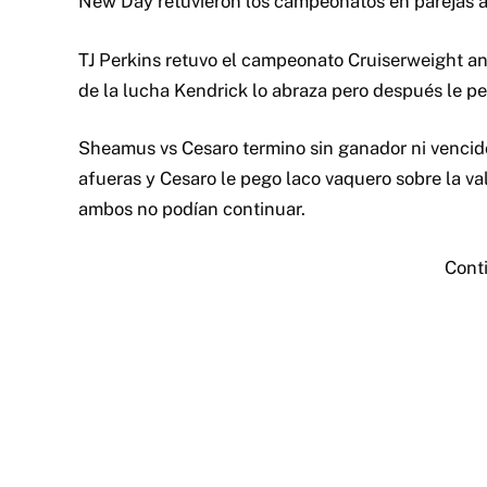
New Day retuvieron los campeonatos en parejas a
TJ Perkins retuvo el campeonato Cruiserweight an
de la lucha Kendrick lo abraza pero después le p
Sheamus vs Cesaro termino sin ganador ni vencido
afueras y Cesaro le pego laco vaquero sobre la va
ambos no podían continuar.
Cont