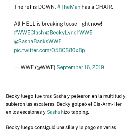
The ref is DOWN.
#TheMan
has a CHAIR.
All HELL is breaking loose right now!
#WWEClash
@BeckyLynchWWE
@SashaBanksWWE
pic.twitter.com/O5BCS80xBp
— WWE (@WWE)
September 16, 2019
Becky luego fue tras Sasha y pelearon en la multitud y
subieron las escaleras. Becky golpeó el Dis-Arm-Her
en los escalones y
Sasha
hizo tapping.
Becky luego consiguió una silla y le pego en varias