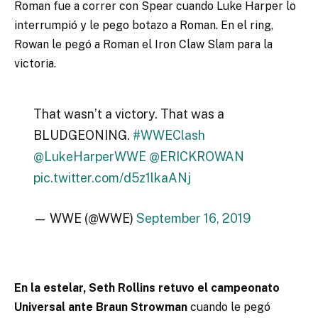
Roman fue a correr con Spear cuando Luke Harper lo
interrumpió y le pego botazo a Roman. En el ring,
Rowan le pegó a Roman el Iron Claw Slam para la
victoria.
That wasn’t a victory. That was a
BLUDGEONING.
#WWEClash
@LukeHarperWWE
@ERICKROWAN
pic.twitter.com/d5z1lkaANj
— WWE (@WWE)
September 16, 2019
En la estelar, Seth Rollins retuvo el campeonato
Universal ante Braun Strowman
cuando le pegó