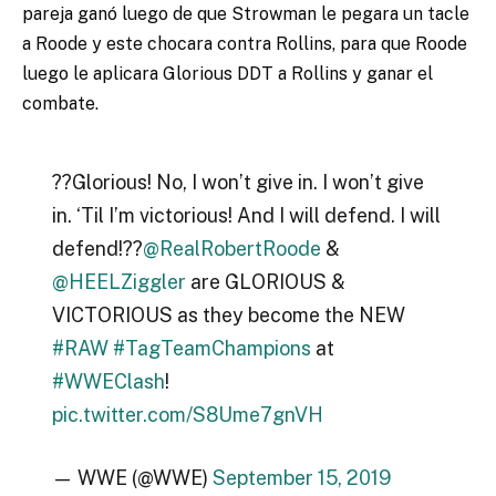
pareja ganó luego de que Strowman le pegara un tacle
a Roode y este chocara contra Rollins, para que Roode
luego le aplicara Glorious DDT a Rollins y ganar el
combate.
??Glorious! No, I won’t give in. I won’t give
in. ‘Til I’m victorious! And I will defend. I will
defend!??
@RealRobertRoode
&
@HEELZiggler
are GLORIOUS &
VICTORIOUS as they become the NEW
#RAW
#TagTeamChampions
at
#WWEClash
!
pic.twitter.com/S8Ume7gnVH
— WWE (@WWE)
September 15, 2019