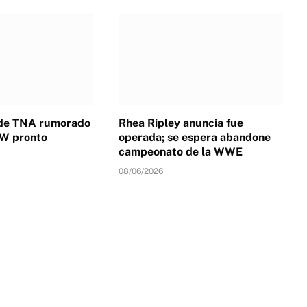
de TNA rumorado
Rhea Ripley anuncia fue
EW pronto
operada; se espera abandone
campeonato de la WWE
08/06/2026