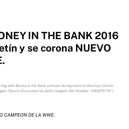
NEY IN THE BANK 2016
etín y se corona NUEVO
.
ng with Money in the Bank suitcase during event at Barclays Center.
gali /Sports Illustrated via Getty Images) (Set Number: X162079 TK1 )
UEVO CAMPEON DE LA WWE.