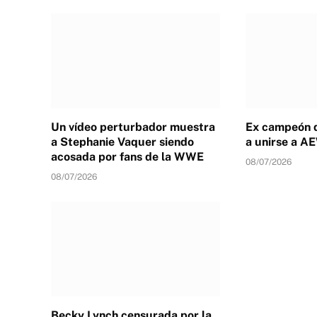
Un vídeo perturbador muestra
Ex campeón 
a Stephanie Vaquer siendo
a unirse a A
acosada por fans de la WWE
08/07/2026
08/07/2026
Becky Lynch censurada por la