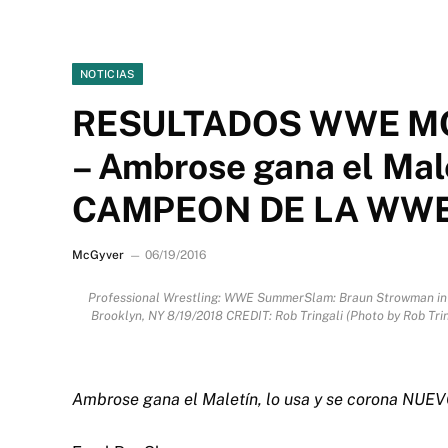
NOTICIAS
RESULTADOS WWE MO
– Ambrose gana el Mal
CAMPEON DE LA WWE
McGyver
06/19/2016
Professional Wrestling: WWE SummerSlam: Braun Strowman in ri
Brooklyn, NY 8/19/2018 CREDIT: Rob Tringali (Photo by Rob Trin
Ambrose gana el Maletín, lo usa y se corona N