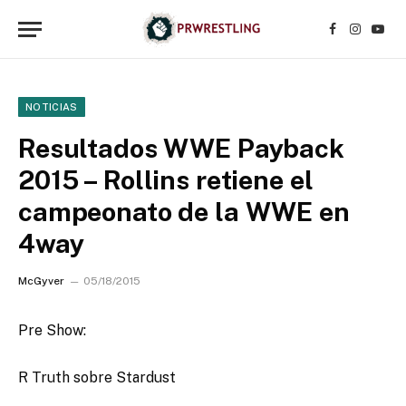
Facebook
Instagr
YouT
NOTICIAS
Resultados WWE Payback
2015 – Rollins retiene el
campeonato de la WWE en
4way
McGyver
05/18/2015
Pre Show:
R Truth sobre Stardust