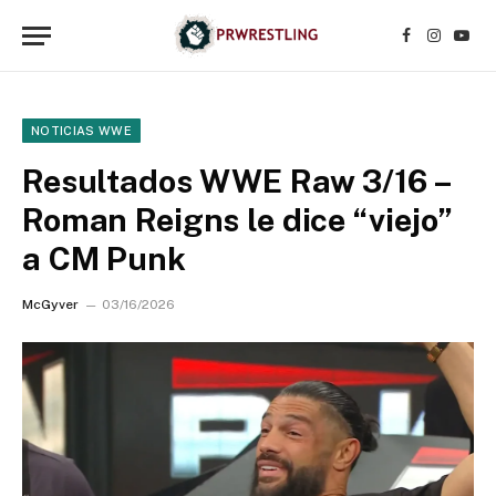
Facebook
Instagr
YouT
NOTICIAS WWE
Resultados WWE Raw 3/16 –
Roman Reigns le dice “viejo”
a CM Punk
McGyver
03/16/2026