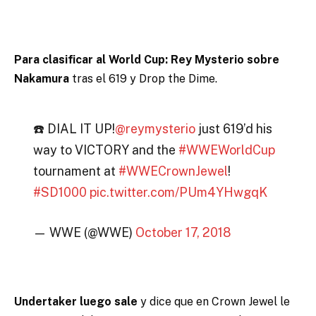
Para clasificar al World Cup: Rey Mysterio sobre
Nakamura
tras el 619 y Drop the Dime.
☎️ DIAL IT UP!
@reymysterio
just 619’d his
way to VICTORY and the
#WWEWorldCup
tournament at
#WWECrownJewel
!
#SD1000
pic.twitter.com/PUm4YHwgqK
— WWE (@WWE)
October 17, 2018
Undertaker luego sale
y dice que en Crown Jewel le