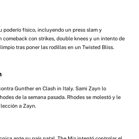
 poderío físico, incluyendo un press slam y
n comeback con strikes, double knees y un intento de
limpio tras poner las rodillas en un Twisted Bliss.
n
ntra Gunther en Clash in Italy. Sami Zayn lo
Rhodes de la semana pasada. Rhodes se molestó y le
 lección a Zayn.
ica ante su país natal. The Miz intentó controlar el