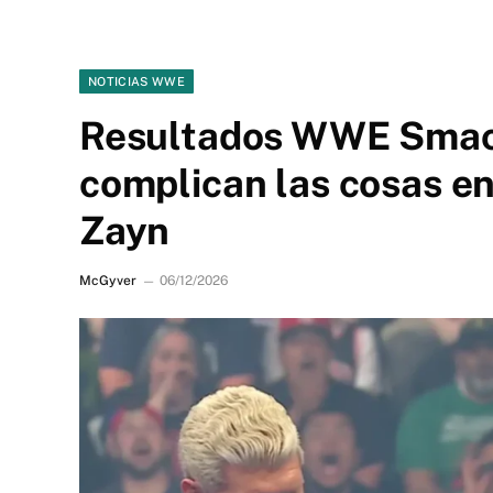
NOTICIAS WWE
Resultados WWE Smac
complican las cosas e
Zayn
McGyver
06/12/2026