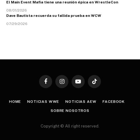
El Main Event Mafia tiene una reunión épica en WrestleCon
08/01/2026
Dave Bautista recuerda su fallida prueba en WCW
07/29/2026
Facebook
Instagram
YouTube
TikTok
HOME
NOTICIAS WWE
NOTICIAS AEW
FACEBOOK
SOBRE NOSOTROS
Copyright © All right reserved.