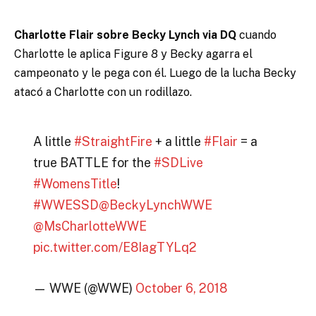
Charlotte Flair sobre Becky Lynch via DQ
cuando
Charlotte le aplica Figure 8 y Becky agarra el
campeonato y le pega con él. Luego de la lucha Becky
atacó a Charlotte con un rodillazo.
A little
#StraightFire
+ a little
#Flair
= a
true BATTLE for the
#SDLive
#WomensTitle
!
#WWESSD
@BeckyLynchWWE
@MsCharlotteWWE
pic.twitter.com/E8IagTYLq2
— WWE (@WWE)
October 6, 2018