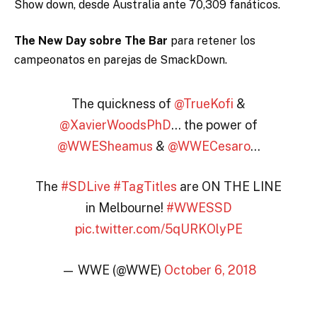
Show down, desde Australia ante 70,309 fanáticos.
The New Day sobre The Bar
para retener los
campeonatos en parejas de SmackDown.
The quickness of
@TrueKofi
&
@XavierWoodsPhD
… the power of
@WWESheamus
&
@WWECesaro
…
The
#SDLive
#TagTitles
are ON THE LINE
in Melbourne!
#WWESSD
pic.twitter.com/5qURKOlyPE
— WWE (@WWE)
October 6, 2018