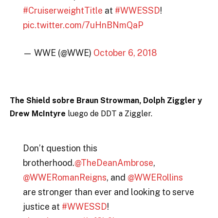
#CruiserweightTitle
at
#WWESSD
!
pic.twitter.com/7uHnBNmQaP
— WWE (@WWE)
October 6, 2018
The Shield sobre Braun Strowman, Dolph Ziggler y
Drew McIntyre
luego de DDT a Ziggler.
Don’t question this
brotherhood.
@TheDeanAmbrose
,
@WWERomanReigns
, and
@WWERollins
are stronger than ever and looking to serve
justice at
#WWESSD
!