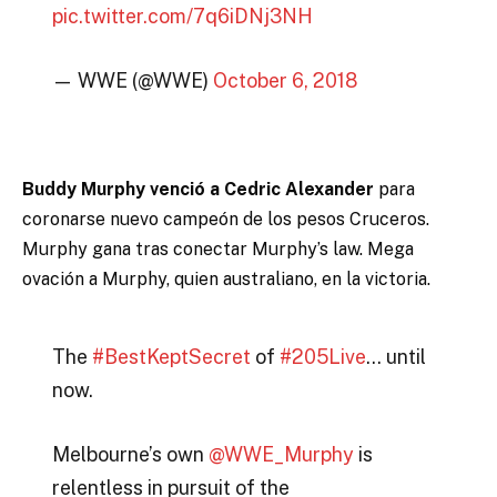
pic.twitter.com/7q6iDNj3NH
— WWE (@WWE)
October 6, 2018
Buddy Murphy venció a Cedric Alexander
para
coronarse nuevo campeón de los pesos Cruceros.
Murphy gana tras conectar Murphy’s law. Mega
ovación a Murphy, quien australiano, en la victoria.
The
#BestKeptSecret
of
#205Live
… until
now.
Melbourne’s own
@WWE_Murphy
is
relentless in pursuit of the