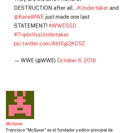
DESTRUCTION after all…
#Undertaker
and
@KaneWWE
just made one last
STATEMENT!
#WWESSD
#TripleHvsUndertaker
pic.twitter.com/Abt6gQKD5Z
— WWE (@WWE)
October 6, 2018
McGyver
Francisco "McGyver" es el fundador y editor principal de