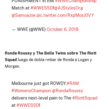
PUNISHMENT in this
#WWEChampionship
Match at
#WWESSD
!
@AJStylesOrg
@SamoaJoe
pic.twitter.com/RxpMosJ0VY
— WWE (@WWE)
October 6, 2018
Ronda Rousey y The Bella Twins sobre The Riott
Squad
luego de dobla rmbar de Ronda a Logan y
Morgan.
Melbourne just got ROWDY.
#RAW
#WomensChampion
@RondaRousey
delivers next-level pain to The
#RiottSquad
at
#WWESSD
!