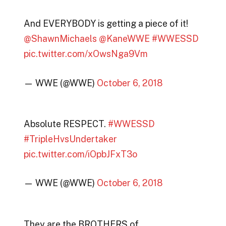
And EVERYBODY is getting a piece of it!
@ShawnMichaels
@KaneWWE
#WWESSD
pic.twitter.com/xOwsNga9Vm
— WWE (@WWE)
October 6, 2018
Absolute RESPECT.
#WWESSD
#TripleHvsUndertaker
pic.twitter.com/iOpbJFxT3o
— WWE (@WWE)
October 6, 2018
They are the BROTHERS of