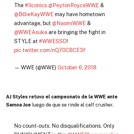
The
#IIconics
@PeytonRoyceWWE
&
@BillieKayWWE
may have hometown
advantage, but
@NaomiWWE
&
@WWEAsuka
are bringing the fight in
STYLE at
#WWESSD
!
pic.twitter.com/nQ70CBCE3f
— WWE (@WWE)
October 6, 2018
AJ Styles retuvo el campeonato de la WWE ante
Samoa Joe
luego de que se rinde al calf crusher.
No count-outs. No disqualifications. Only