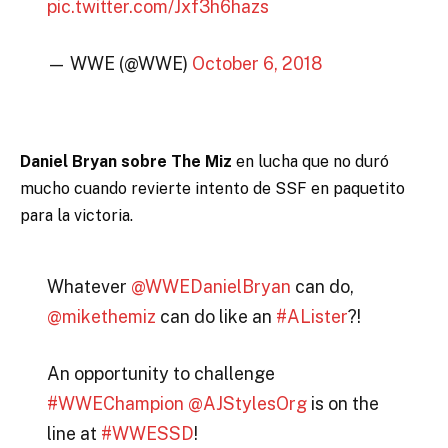
pic.twitter.com/Jxf3h6hazs
— WWE (@WWE)
October 6, 2018
Daniel Bryan sobre The Miz
en lucha que no duró
mucho cuando revierte intento de SSF en paquetito
para la victoria.
Whatever
@WWEDanielBryan
can do,
@mikethemiz
can do like an
#ALister
?!
An opportunity to challenge
#WWEChampion
@AJStylesOrg
is on the
line at
#WWESSD
!