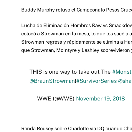
Buddy Murphy retuvo el Campeonato Pesos Cruce
Lucha de Eliminación Hombres Raw vs Smackdown
colocó a Strowman en la mesa, lo que los sacó a 
Strowman regresa y rápidamente se elimina a Hard
que Strowman, McIntyre y Lashley sobrevivieron y
THIS is one way to take out The
#Mons
@BraunStrowman
!
#SurvivorSeries
@sha
— WWE (@WWE)
November 19, 2018
Ronda Rousey sobre Charlotte vía DQ cuando Char