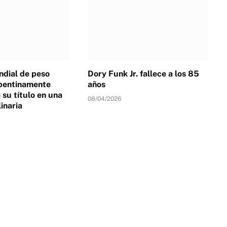
dial de peso
Dory Funk Jr. fallece a los 85
pentinamente
años
su título en una
08/04/2026
linaria