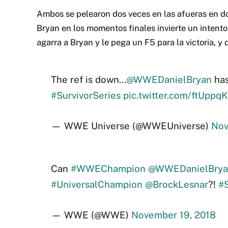
Ambos se pelearon dos veces en las afueras en do
Bryan en los momentos finales invierte un intento
agarra a Bryan y le pega un F5 para la victoria, 
The ref is down…
@WWEDanielBryan
has
#SurvivorSeries
pic.twitter.com/ftUppq
— WWE Universe (@WWEUniverse)
Nov
Can
#WWEChampion
@WWEDanielBrya
#UniversalChampion
@BrockLesnar
?!
#S
— WWE (@WWE)
November 19, 2018