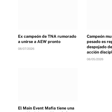
Ex campeón de TNA rumorado
Campeón mun
a unirse a AEW pronto
pesado es re
despojado de 
08/07/2026
acción discip
08/05/2026
El Main Event Mafia tiene una