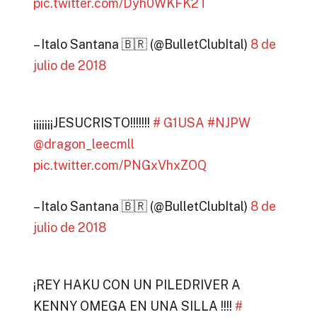
pic.twitter.com/Dyh0WKFK2T
– Italo Santana 🇧🇷 (@BulletClubItal)
8 de
julio de 2018
¡¡¡¡¡¡¡JESUCRISTO!!!!!!!
# G1USA
#NJPW
@dragon_leecmll
pic.twitter.com/PNGxVhxZOQ
– Italo Santana 🇧🇷 (@BulletClubItal)
8 de
julio de 2018
¡REY HAKU CON UN PILEDRIVER A
KENNY OMEGA EN UNA SILLA !!!!
#