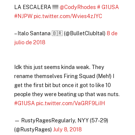
LA ESCALERA !!!!!
@CodyRhodes
# G1USA
#NJPW
pic.twitter.com/Wvies4zJYC
– Italo Santana 🇧🇷 (@BulletClubItal)
8 de
julio de 2018
Idk this just seems kinda weak. They
rename themselves Firing Squad (Meh!) I
get the first bit but once it got to like 10
people they were beating up that was nuts.
#G1USA
pic.twitter.com/VaGRF9LiIH
— RustyRagesRegularly, NYY (57-29)
(@RustyRages)
July 8, 2018