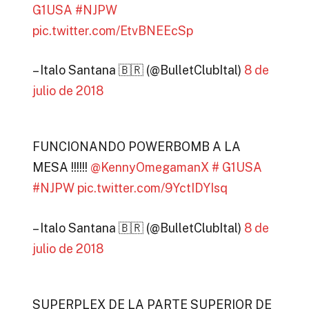
G1USA
#NJPW
pic.twitter.com/EtvBNEEcSp
– Italo Santana 🇧🇷 (@BulletClubItal)
8 de
julio de 2018
FUNCIONANDO POWERBOMB A LA
MESA !!!!!!
@KennyOmegamanX
# G1USA
#NJPW
pic.twitter.com/9YctIDYIsq
– Italo Santana 🇧🇷 (@BulletClubItal)
8 de
julio de 2018
SUPERPLEX DE LA PARTE SUPERIOR DE