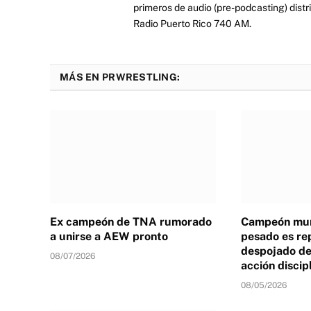
primeros de audio (pre-podcasting) distr
Radio Puerto Rico 740 AM.
MÁS EN PRWRESTLING:
Ex campeón de TNA rumorado
Campeón mun
a unirse a AEW pronto
pesado es re
despojado de 
08/07/2026
acción discip
08/05/2026