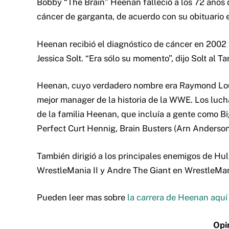
Bobby “The Brain” Heenan falleció a los 72 años 
cáncer de garganta, de acuerdo con su obituario 
Heenan recibió el diagnóstico de cáncer en 2002 
Jessica Solt. “Era sólo su momento”, dijo Solt al 
Heenan, cuyo verdadero nombre era Raymond Lou
mejor manager de la historia de la WWE. Los luc
de la familia Heenan, que incluía a gente como B
Perfect Curt Hennig, Brain Busters (Arn Anderson
También dirigió a los principales enemigos de Hu
WrestleMania II y Andre The Giant en WrestleMani
Pueden leer mas sobre
la carrera de Heenan aquí
Opi