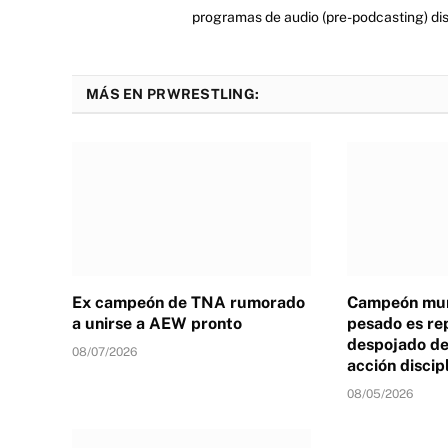
programas de audio (pre-podcasting) dist
MÁS EN PRWRESTLING:
Ex campeón de TNA rumorado
Campeón mun
a unirse a AEW pronto
pesado es re
despojado de 
08/07/2026
acción discip
08/05/2026