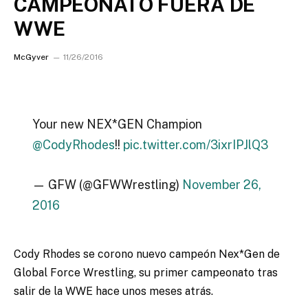
CAMPEONATO FUERA DE
WWE
McGyver
11/26/2016
Your new NEX*GEN Champion
@CodyRhodes
!!
pic.twitter.com/3ixrIPJlQ3
— GFW (@GFWWrestling)
November 26,
2016
Cody Rhodes se corono nuevo campeón Nex*Gen de
Global Force Wrestling, su primer campeonato tras
salir de la WWE hace unos meses atrás.