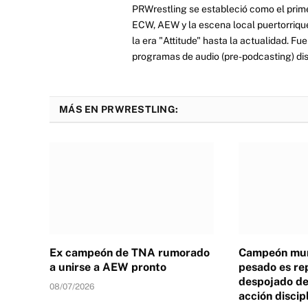
PRWrestling se estableció como el prim
ECW, AEW y la escena local puertorriqueñ
la era "Attitude" hasta la actualidad. F
programas de audio (pre-podcasting) dist
MÁS EN PRWRESTLING:
Ex campeón de TNA rumorado
Campeón mun
a unirse a AEW pronto
pesado es re
despojado de 
08/07/2026
acción discip