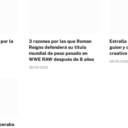
por la
3 razones por las que Roman
Estrella
Reigns defenderá su título
guion y 
mundial de peso pesado en
creativ
WWE RAW después de 8 años
08/05/202
08/05/2026
speraba