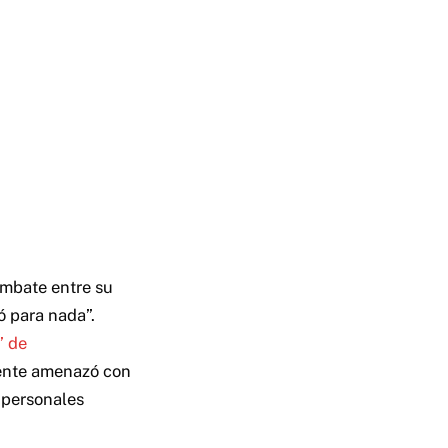
ombate entre su
ó para nada”.
” de
ente amenazó con
 personales