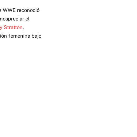
 la WWE reconoció
nospreciar el
y Stratton
,
sión femenina bajo