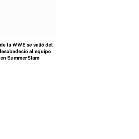
 de la WWE se salió del
desobedeció al equipo
o en SummerSlam
6