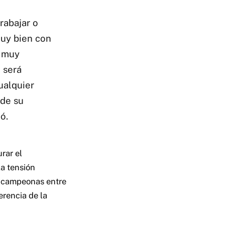
rabajar o
muy bien con
y muy
 será
ualquier
 de su
ó.
rar el
a tensión
e campeonas entre
erencia de la