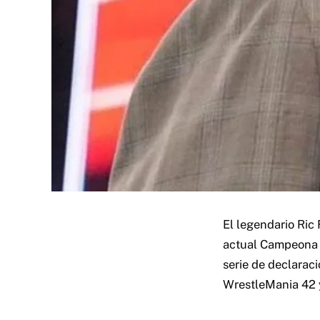
El legendario Ric 
actual Campeona d
serie de declarac
WrestleMania 42 y 