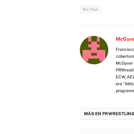
Ric Flair
McGyv
Francisco
cobertura
McGyver h
PRWrestli
ECW, AEW 
era "Atti
programas
MÁS EN PRWRESTLING