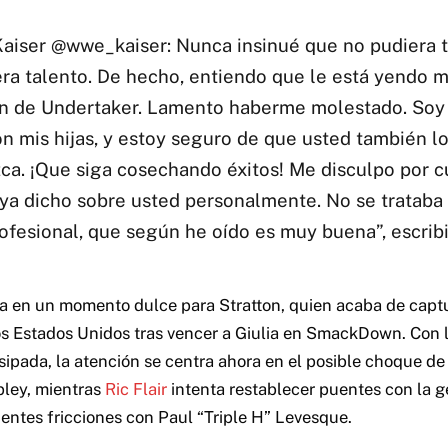
Kaiser @wwe_kaiser: Nunca insinué que no pudiera t
era talento. De hecho, entiendo que le está yendo 
n de Undertaker. Lamento haberme molestado. So
on mis hijas, y estoy seguro de que usted también lo
ca. ¡Que siga cosechando éxitos! Me disculpo por c
ya dicho sobre usted personalmente. No se trataba
ofesional, que según he oído es muy buena”, escribi
ga en un momento dulce para Stratton, quien acaba de captu
 Estados Unidos tras vencer a Giulia en SmackDown. Con l
ipada, la atención se centra ahora en el posible choque d
pley, mientras
Ric Flair
intenta restablecer puentes con la g
entes fricciones con Paul “Triple H” Levesque.