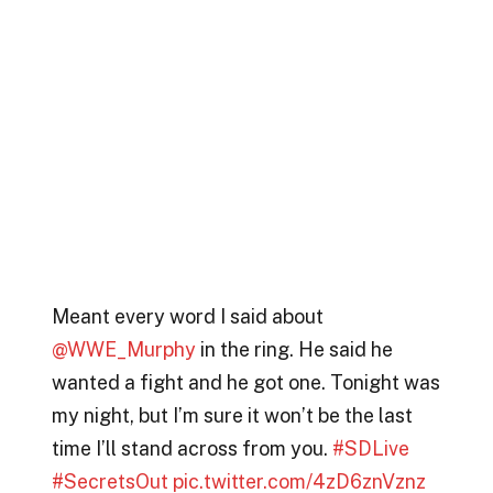
Meant every word I said about
@WWE_Murphy
in the ring. He said he
wanted a fight and he got one. Tonight was
my night, but I’m sure it won’t be the last
time I’ll stand across from you.
#SDLive
#SecretsOut
pic.twitter.com/4zD6znVznz