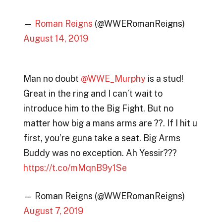
—
Roman Reigns
(@WWERomanReigns)
August 14, 2019
Man no doubt
@WWE_Murphy
is a stud!
Great in the ring and I can’t wait to
introduce him to the Big Fight. But no
matter how big a mans arms are ??. If I hit u
first, you’re guna take a seat. Big Arms
Buddy was no exception. Ah Yessir???
https://t.co/mMqnB9y1Se
— Roman Reigns (@WWERomanReigns)
August 7, 2019